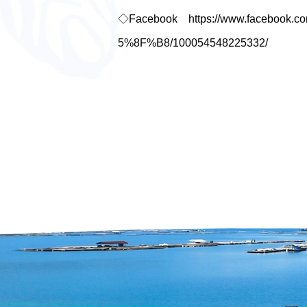
◇Facebook
https://www.faceb
5%8F%B8/100054548225332/