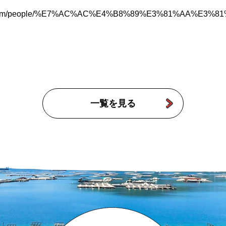
ook.com/people/%E7%AC%AC%E4%B8%89%E3%81%AA%E3
一覧を見る