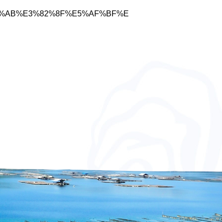
%81%AB%E3%82%8F%E5%AF%BF%E