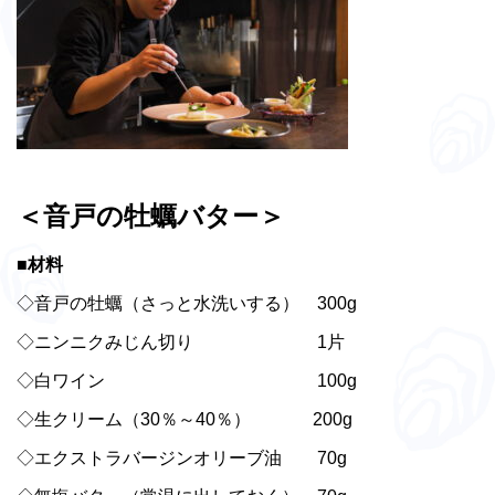
＜音戸の牡蠣バター＞
■材料
◇音戸の牡蠣（さっと水洗いする） 300g
◇ニンニクみじん切り 1片
◇白ワイン 100g
◇生クリーム（30％～40％） 200g
◇エクストラバージンオリーブ油 70g