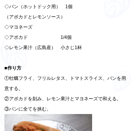
◇パン（ホットドック用） 1個
（アボカドとレモンソース）
◇マヨネーズ
◇アボカド 1/4個
◇レモン果汁（広島産） 小さじ1杯
■作り方
①牡蠣フライ、フリルレタス、トマトスライス、パンを用
意する。
②アボカドを刻み、レモン果汁とマヨネーズで和える。
③パンに全てを挟む。