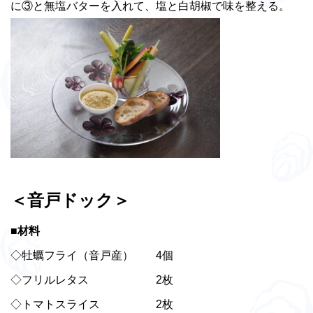
に③と無塩バターを入れて、塩と白胡椒で味を整える。
＜音戸ドック＞
■材料
◇牡蠣フライ（音戸産） 4個
◇フリルレタス 2枚
◇トマトスライス 2枚