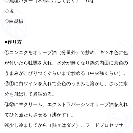
◇無塩バター（常温に出しておく） 70g
◇塩
◇白胡椒
■作り方
①ニンニクをオリーブ油（分量外）で炒め、キツネ色に色
が付いたら牡蠣を入れ、水分が無くなり鍋の内面に茶色の
うまみがこびりつくぐらいまで炒める（中火強くらい）。
②①に白ワインを入れて茶色のうまみも溶かし、さらに水
分を飛ばして煮詰める。
③②に生クリーム、エクストラバージンオリーブ油を入れ
てひと煮たちさせる（沸かす）。
④少し冷ましてから（熱々はダメ）、フードプロセッサー